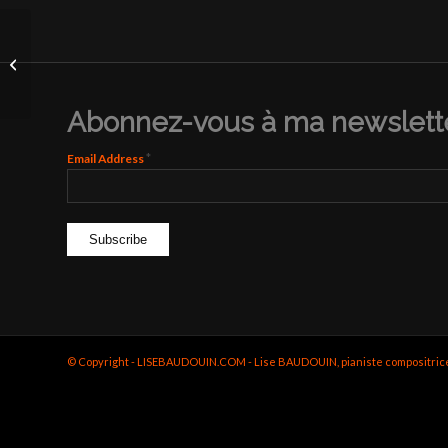
14 septembre 2023
Bagnolet (93)
Abonnez-vous à ma newslette
*
Email Address
© Copyright - LISEBAUDOUIN.COM - Lise BAUDOUIN, pianiste compositrice - c