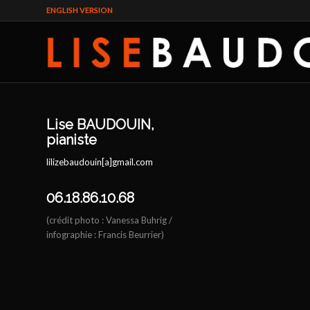
ENGLISH VERSION
Lise BAUDOUIN,
pianiste
lilizebaudouin[a]gmail.com
​06.18.86.10.68
(crédit photo : Vanessa Buhrig /
infographie : Francis Beurrier)