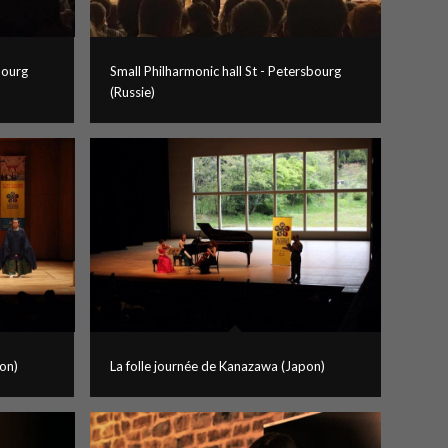
bourg
Small Philharmonic hall St - Petersbourg
(Russie)
pon)
La folle journée de Kanazawa (Japon)