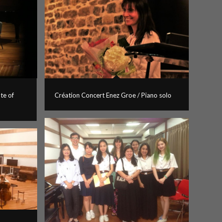
te of
Création Concert Enez Groe / Piano solo