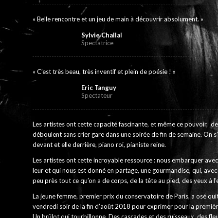
« Belle rencontre et un jeu de main à découvrir absolument. »
Sylvie Challal
Spectatrice
« C’est très beau, très inventif et plein de poésie ! »
Eric Tanguy
Spectateur
Les artistes ont cette capacité fascinante, et même ce pouvoir,
de
déboulent sans crier gare dans une soirée de fin de semaine. On s’y
devant et elle derrière, piano roi, pianiste reine.
Les artistes ont cette incroyable ressource : nous embarquer avec
leur et qui nous est donné en partage, une gourmandise, qui, avec
peu près tout ce qu’on a de corps, de la tête au pied, des yeux à l
La jeune femme, premier prix du conservatoire de Paris, a osé quitt
vendredi soir de la fin d’août 2018 pour exprimer pour la premièr
Un brûlot qui tourbillonne. Des cascades et des ruisseaux, des fl