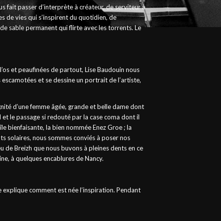
s fait passer d’interprète à créateur, de serviteur à
es de vies qui s’inspirent du quotidien, de
e sable permanent qui flirte avec les torrents. Le
à l’os et peaufinées de partout, Lise Baudouin nous
 escamotées et se dessine un portrait de l’artiste,
 dignité d’une femme âgée, grande et belle dame dont
l et le passage si redouté par la case coma dont il
on île bienfaisante, la bien nommée Enez Groe ; la
tants solaires, nous sommes conviés à poser nos
feu de Breizh que nous buvons à pleines dents en ce
ine, à quelques encablures de Nancy.
e explique comment est née l’inspiration. Pendant