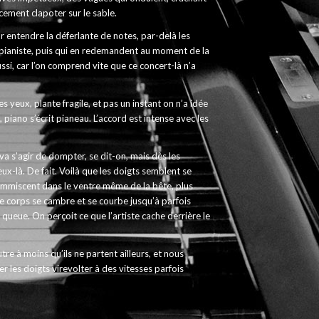
cement clapoter sur le sable.
r entendre la déferlante de notes, par-delà les
 pianiste, puis qui en redemandent au moment de la
ssi, car l’on comprend vite que ce concert-là n’a
s yeux, plante fragile, et pas un instant on n’a idée
 piano s’écrit pianeau. L’accord est intense avec les
va s’agir de dompter, se dit-on, mais dès les
eux-là. De fait. Voilà que les doigts semblent se
 s’immiscent dans le ventre même de la bête, plus
 Le corps se cambre et se courbe jusqu’à parfois
queue. On perçoit ce que l’artiste cache derrière le
autre à moins qu’ils ne partent ailleurs, et nous
 les doigts virevolter à des vitesses parfois