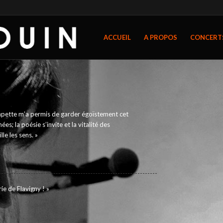
ACCUEIL
A PROPOS
CONCERT
ampette m’a permis de garder égoïstement cet
; la poésie s’invite et la vitalité des
le les sens. »
ie de Flavigny ! »