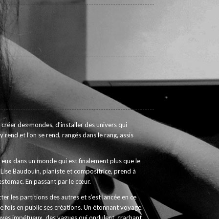
 créer des mondes, d’installer des univers qui
 rend et l’on se rend, rangés dans le rang, assis
 eux dans un monde qui est finalement plus que le
 Lise Baudouin, pianiste et compositrice, prend à
’estomac. En passant par le cœur.
er les partitions des autres et s’est lancée en ce
e fois en public ses créations. Un étonnant voyage.
euves impétueux, des vagues qui ondulent, crachant