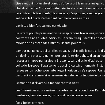
Lise Baudouin, pianiste et compositrice, a osé la mise à nue qui vou
chef d’orchestre. On la suit, tête baissée, dans un océan de tranch
rencontres, de tourments, de combats, d’euphories, avec ce grain d
solide et le liquide s’entendent comme larrons en foire.
L’artiste a bien fait. La mue est réussie.
En livrant pour la première fois ses inspirations travaillées jusqu’
confronte à nos quêtes indicibles. En creux s’esquissent les bosses
miroir de nos escapades intimes. Beauté pour tous.
L’amour qui tangue, qui tord les boyaux, qui irradie le corps ; la
on devine la blessure qui l’emportera ; la terrible chute d’un anima
ressortira happé par la vie ; la Bretagne, terre d’asile, d’exil et s
solitude, le repos ; l’apaisement, aussi : à certains moments, ins
fesses sur un rocher pour interroger l’horizon ou s’y reposer. Un 
vendredi, dans une vieille ferme magistralement rénovée de Lorra
Le monde est si vaste. Le monde est tout petit.
Les intermèdes nous ramènent à notre humaine condition. L’artist
une heure, hors du temps, on ne voit pas le temps passer.
De si belles errances.