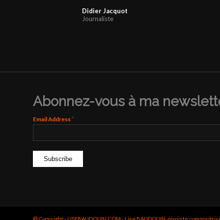
Didier Jacquot
Journaliste
Abonnez-vous à ma newslette
*
Email Address
© Copyright - LISEBAUDOUIN.COM - Lise BAUDOUIN, pianiste compositrice - c