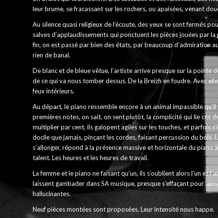
leur brume, se fracassant sur les rochers, ou apaisées, venant dou
Au silence quasi religieux de l’écoute, des yeux se sont fermés pou
salves d’applaudissements qui ponctuent les pièces jouées par la
fin, on est passé par bien des états, par beaucoup d’admiration au
rien de banal.
De blanc et de bleue vêtue, l’artiste arrive presque sur la pointe de
de ce qui va nous tomber dessus. De la Breizh en foudre. Avec elle,
feux intérieurs.
Au départ, le piano ressemble encore à un animal impassible qu’il 
premières notes, on sait, on sent plutôt, la complicité qui lie ces d
multiplier par cent, ils galopent agiles sur les touches, et parfois
docile que jamais, pinçant les cordes, faisant percussion du bois.
s’allonger, répond à la présence massive et horizontale du piano à 
talent. Les heures et les heures de travail.
La femme et le piano ne faisant qu’un, ils s’oublient alors l’un et l’
laissent gambader dans SA musique, presque s’effaçant pour laisser
hallucinantes.
Neuf pièces montées sont proposées. Leur intensité nous happe.