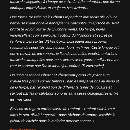
musicale singulière, à l’image de cette facétie enfantine, une forme
loufoque, imprévisible, et toujours très ardente.
Une forme tressée, où les chants répondent aux récitatifs, où une
berceuse traditionnelle norvégienne rencontre un épisode musical
bruitiste accompagné de chuchotements. Où harpe, piano,
violoncelle et voix s’enroulent autour du fil sonore et secret de
l’enfance. Les textes d’Elise Caron possèdent leurs propres
réseaux de sonorités, leurs échos, leurs rythmes. Cette langue est
notre terrain de jeu sonore, le lieu de nouvelles expérimentations
musicales auxquelles nous nous livrons avec gourmandise, et avec
tout le sérieux que l’on avait au jeu, enfant. (F. Nietzsche).
Un univers sonore vibrant et changeant prend vie grâce à un
travail très précis sur les timbres : par les préparations du piano et
de la harpe, par l’exploration de différents types de vocalité et
surtout par les circulations sonores sans cesse changeantes entre
les musiciens.
En écho au regard enthousiaste de l’enfant – l’enfant voit le tout
dans le rien, disait Leopardi – nous tâchons de rendre sensible la
plénitude cachée dans la moindre parcelle sonore. »